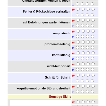
Umgangsformen kennen & leben
z
w
Fehler & Rückschläge verkraften
z
w
auf Belohnungen warten können
z
w
emphatisch
z
w
problemlösefähig
z
w
konfliktfähig
z
w
wohl-temporiert
z
w
Schritt für Schritt
z
w
kognitiv-emotionale Störungsfreiheit
z
Sonstige Skills
w