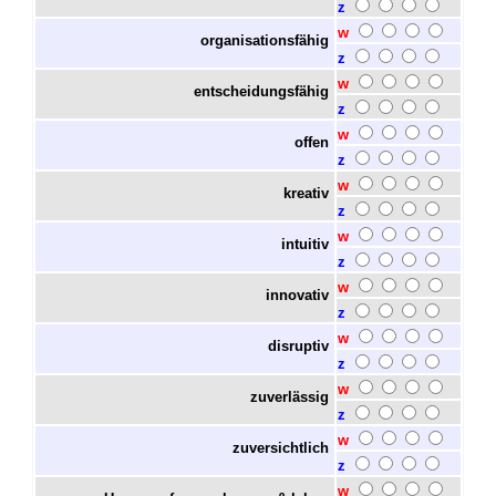
z
w
organisationsfähig
z
w
entscheidungsfähig
z
w
offen
z
w
kreativ
z
w
intuitiv
z
w
innovativ
z
w
disruptiv
z
w
zuverlässig
z
w
zuversichtlich
z
w