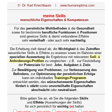
© Dr. Karl Kriechbaum
I
www.humanoptima.com
meine Skills
menschliche Eigenschaften & Kompetenzen
Für das
persönliche Wohlbefinden
& die
Gesundheit
sowie für bestimmte
berufliche Funktionen
&
Positionen
sind gewisse Skills & damit verbundene Effekte
sehr
vorteilhaft
- oder auch sehr
nachteilig
.
Die Erhebung zielt darauf ab, die
Wichtigkeit
& das
Zutreffen
wesentlicher Skills & Effekte zu eruieren sowie im Rahmen einer
speziellen Auswertung
die Ergebnisse mit relevanten
Soll
- &
Anforderungs-Profilen
zu vergleichen - z.B. zur Feststellung
der
Potenziale
für best.
Jobs
,
Aufgaben
&
Ziele
.
Zur
Bewältigung von Problemen
, zur
Verbesserung des
Befindens
, zur
Optimierung der persönlichen Erfolge
kann ein individuelles
Trainings-Programm
entwicklet werden, das
wünschenswerte Eigenschaften
fördert
&
stärkt
sowie
unvorteilhafte Eigenschaften
abschwächt
oder
neutralisiert
.
Bitte geben Sie an, ob Sie die folgenden
Skills
und
Effekte
(Auswirkungen der Skills)
für sich persönlich für
wichtig
(
w
)
halten
sehr wichtig
eher wichtig
eher nicht wichtig
nicht wichtig