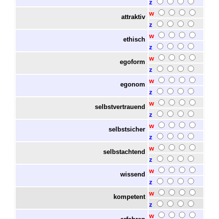
z
w
attraktiv
z
w
ethisch
z
w
egoform
z
w
egonom
z
w
selbstvertrauend
z
w
selbstsicher
z
w
selbstachtend
z
w
wissend
z
w
kompetent
z
w