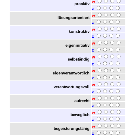
w
proaktiv
z
w
lösungsorientiert
z
w
konstruktiv
z
w
eigeninitiativ
z
w
selbständig
z
w
eigenverantwortlich
z
w
verantwortungsvoll
z
w
aufrecht
z
w
beweglich
z
w
begeisterungsfähig
z