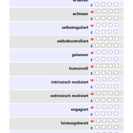
erfahren
z
w
achtsam
z
w
selbstreguliert
z
w
selbstkontrolliert
z
w
gelassen
z
w
humorvoll
z
w
intrinsisch motiviert
z
w
extrinsisch motiviert
z
w
engagiert
z
w
leistungsbereit
z