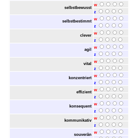
w
selbstbewusst
z
w
selbstbestimmt
z
w
clever
z
w
agil
z
w
vital
z
w
konzentriert
z
w
effizient
z
w
konsequent
z
w
kommunikativ
z
w
souverän