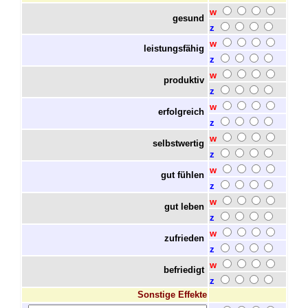
w
gesund
z
w
leistungsfähig
z
w
produktiv
z
w
erfolgreich
z
w
selbstwertig
z
w
gut fühlen
z
w
gut leben
z
w
zufrieden
z
w
befriedigt
z
Sonstige Effekte