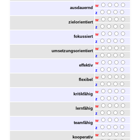
w
ausdauernd
z
w
zielorientiert
z
w
fokussiert
z
w
umsetzungsorientiert
z
w
effektiv
z
w
flexibel
z
w
kritikfähig
z
w
lernfähig
z
w
teamfähig
z
w
kooperativ