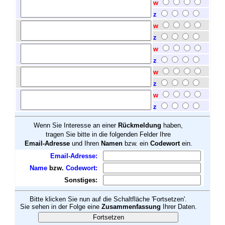
w
z
w
z
w
z
w
z
w
z
Wenn Sie Interesse an einer
Rückmeldung
haben,
tragen Sie bitte in die folgenden Felder Ihre
Email-Adresse
und Ihren
Namen
bzw. ein
Codewort
ein.
Email-Adresse
:
Name
bzw.
Codewort:
Sonstiges:
Bitte klicken Sie nun auf die Schaltfläche 'Fortsetzen'.
Sie sehen in der Folge eine
Zusammenfassung
Ihrer Daten.