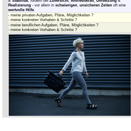
&
Stabilität
, fördern die
Zuversicht
,
Antriebskraft
,
Umsetzung
&
Realisierung
- vor allem in
schwierigen
,
unsicheren Zeiten
oft eine
wertvolle Hilfe
.
- meine privaten Aufgaben, Pläne, Möglichkeiten ?
- meine konkreten Vorhaben & Schritte ?
- meine beruflichen Aufgaben, Pläne, Möglichkeiten ?
- meine konkreten Vorhaben & Schritte ?