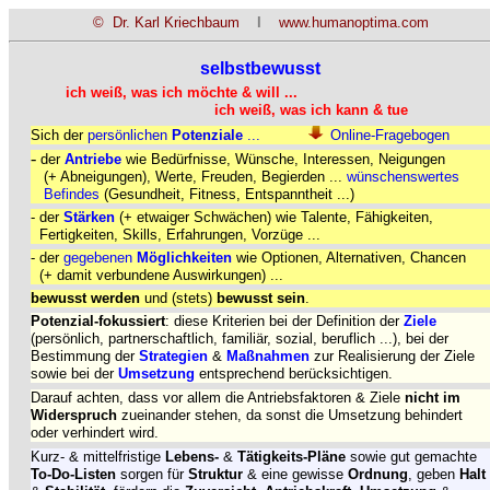
© Dr. Karl Kriechbaum
I
www.humanoptima.com
selbstbewusst
ich weiß, was ich möchte & will ...
ich weiß, was ich kann & tue
Sich der
persönlichen
Potenziale
...
Online-Fragebogen
-
der
Antriebe
wie Bedürfnisse,
Wünsche, Interessen, Neigungen
(+ Abneigungen), Werte, Freuden, Begierden ...
wünschenswertes
Befindes
(Gesundheit, Fitness, Entspanntheit ...)
- der
Stärken
(+ etwaiger Schwächen) wie Talente, Fähigkeiten,
Fertigkeiten, Skills, Erfahrungen, Vorzüge ...
- der
gegebenen
Möglichkeiten
wie Optionen, Alternativen, Chancen
(+ damit verbundene Auswirkungen) ...
bewusst
werden
und (stets)
bewusst sein
.
Potenzial-fokussiert
: d
iese Kriterien bei der Definition der
Ziele
(persönlich, partnerschaftlich, familiär, sozial, beruflich ...), bei der
Bestimmung der
Strategien
&
Maßnahmen
zur Realisierung der Ziele
sowie bei der
Umsetzung
entsprechend berücksichtigen.
Darauf achten, dass vor allem die Antriebsfaktoren & Ziele
nicht im
Widerspruch
zueinander stehen, da sonst die Umsetzung behindert
oder verhindert wird.
Kurz- & mittelfristige
Lebens-
&
Tätigkeits-Pläne
sowie gut gemachte
To-Do-Listen
sorgen für
Struktur
& eine gewisse
Ordnung
, geben
Halt