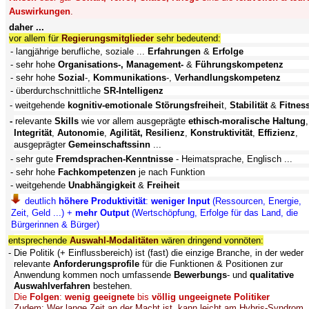
Auswirkungen
.
daher ...
vor allem für
Regierungsmitglieder
sehr bedeutend:
- langjährige berufliche, soziale ...
Erfahrungen
&
Erfolge
- sehr hohe
Organisations-, Management-
&
Führungskompetenz
- sehr hohe
Sozial
-,
Kommunikations
-,
Verhandlungskompetenz
- überdurchschnittliche
SR-Intelligenz
- weitgehende
kognitiv-emotionale Störungsfreihei
t,
Stabilität
&
Fitnes
-
relevante
Skills
wie vor allem
ausgeprägte
ethisch-moralische Haltung
,
Integrität
,
Autonomie
,
Agilität, Resilienz
,
Konstruktivität
,
Effizienz
,
ausgeprägter
Gemeinschaftssinn
...
- sehr gute
Fremdsprachen-Kenntnisse
- Heimatsprache, Englisch ...
- sehr hohe
Fachkompetenzen
je nach Funktion
- weitgehende
Unabhängigkeit
&
Freiheit
deutlich
höhere
Produktivität
:
weniger Input
(Ressourcen, Energie,
Zeit, Geld ...) +
mehr Output
(Wertschöpfung, Erfolge für das Land, die
Bürgerinnen & Bürger)
entsprechende
Auswahl-Modalitäten
wären dringend vonnöten:
- Die Politik (+ Einflussbereich) ist (fast) die einzige Branche, in der weder
relevante
Anforderungsprofile
für die Funktionen & Positionen zur
Anwendung kommen noch umfassende
Bewerbungs
- und
qualitative
Auswahlverfahren
bestehen.
Die
Folgen
:
wenig geeignete
bis
völlig ungeeignete Politiker
Zudem: Wer lange Zeit an der Macht ist, kann leicht am
Hybris-Syndrom