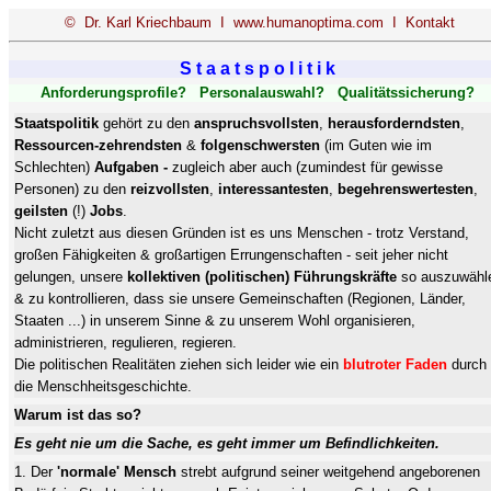
© Dr. Karl Kriechbaum I
www.humanoptima.com
I
Kontakt
S t a a t s p o l i t i k
Anforderungsprofile? Personalauswahl? Qualitätssicherung?
Staatspolitik
gehört zu den
anspruchsvollsten
,
herausforderndsten
,
Ressourcen-zehrendsten
&
folgenschwersten
(im Guten wie im
Schlechten)
Aufgaben -
zugleich aber auch (
zumindest
für gewisse
Personen) zu den
reizvollsten
,
interessantesten
,
begehrenswertesten
,
geilsten
(!)
Jobs
.
Nicht zuletzt aus diesen Gründen ist es uns Menschen - trotz Verstand,
großen Fähigkeiten & großartigen Errungenschaften - seit jeher nicht
gelungen, unsere
kollektiven (politischen)
Führungskräfte
so auszuwähl
& zu kontrollieren, dass sie unsere Gemeinschaften (Regionen, Länder,
Staaten ...) in unserem Sinne & zu unserem Wohl organisieren,
administrieren
, regulieren, regieren.
Die politischen Realitäten ziehen sich leider wie ein
blutroter Faden
durch
die Menschheitsgeschichte.
Warum ist das so?
Es geht nie um die Sache, es geht immer um Befindlichkeiten.
1. Der
'normale' Mensch
strebt aufgrund seiner weitgehend angeborenen