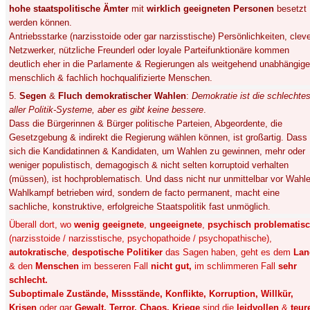
hohe staatspolitische Ämter
mit
wirklich geeigneten Personen
besetzt
werden können.
Antriebsstarke (narzisstoide oder gar narzisstische) Persönlichkeiten, clev
Netzwerker, nützliche Freunderl oder loyale Parteifunktionäre kommen
deutlich eher in die Parlamente & Regierungen als weitgehend unabhängige
menschlich & fachlich hochqualifizierte Menschen.
5.
Segen
&
Fluch
demokratischer
Wahlen
:
Demokratie ist die schlechte
aller Politik-Systeme, aber es gibt keine bessere
.
Dass die Bürgerinnen & Bürger politische Parteien, Abgeordente, die
Gesetzgebung & indirekt die Regierung wählen können, ist großartig. Dass
sich die Kandidatinnen & Kandidaten, um Wahlen zu gewinnen, mehr oder
weniger populistisch, demagogisch & nicht selten korruptoid verhalten
(müssen), ist hochproblematisch. Und dass nicht nur unmittelbar vor Wahl
Wahlkampf betrieben wird, sondern de facto permanent, macht eine
sachliche, konstruktive, erfolgreiche Staatspolitik fast unmöglich.
Überall dort, wo
wenig geeignete
,
ungeeignete
,
psychisch problematis
(narzisstoide / narzisstische, psychopathoide / psychopathische),
autokratische
,
despotische Politiker
das Sagen haben, geht es dem
Lan
& den
Menschen
im besseren Fall
nicht gut,
im schlimmeren Fall
sehr
schlecht.
Suboptimale Zustände, Missstände, Konflikte, Korruption, Willkür,
Krisen
oder gar
Gewalt, Terror, Chaos, Kriege
sind die
leidvollen
&
teur