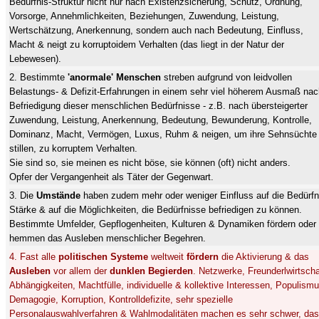
Bedürfnis-Struktur nicht nur nach Existenzsicherung, Schutz, Ordnung,
Vorsorge, Annehmlichkeiten, Beziehungen, Zuwendung, Leistung,
Wertschätzung, Anerkennung, sondern auch nach Bedeutung, Einfluss,
Macht & neigt zu korruptoidem Verhalten (das liegt in der Natur der
Lebewesen).
2. Bestimmte
'anormale' Menschen
streben aufgrund von leidvollen
Belastungs- & Defizit-Erfahrungen in einem sehr viel höherem Ausmaß nac
Befriedigung dieser menschlichen Bedürfnisse - z.B. nach übersteigerter
Zuwendung, Leistung, Anerkennung, Bedeutung, Bewunderung, Kontrolle,
Dominanz, Macht, Vermögen, Luxus, Ruhm & neigen, um ihre Sehnsüchte
stillen, zu korruptem Verhalten.
Sie sind so, sie meinen es nicht böse, sie können (oft) nicht anders.
Opfer der Vergangenheit als Täter der Gegenwart.
3. Die
Umstände
haben zudem mehr oder weniger Einfluss auf die Bedürfn
Stärke & auf die Möglichkeiten, die Bedürfnisse befriedigen zu können.
Bestimmte Umfelder,
Gepflogenheiten
, Kulturen & Dynamiken fördern oder
hemmen das Ausleben menschlicher Begehren.
4. Fast alle
politischen Systeme
weltweit
fördern
die Aktivierung & das
Ausleben
vor allem der
dunklen Begierden
. Netzwerke, Freunderlwirtscha
Abhängigkeiten, Machtfülle, individuelle & kollektive Interessen, Populismu
Demagogie, Korruption, Kontrolldefizite, sehr spezielle
Personalauswahlverfahren & Wahlmodalitäten machen es sehr schwer, da