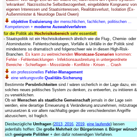
'erkranken'. Narzisstische Selbstbezogenheit, eingebildete Kongruenz von
eigenen Interessen und Staatsinteressen, Realitätsverlust, Isolation (Ex-
Außenminister & Neurologe David Owen)
objektive Evaluierung
der menschlichen, fachlichen, politischen ...
Kompetenzen +
moderne Auswahlverfahren
für die Politik als
Hochrisikobereich
sehr essentiell:
- Staatspolitik ist ein Hochrisikobereich ähnlich wie die Flug-, Chemie- oder
Atomindustrie. Fehlentscheidungen, Vorfälle & Unfälle in der Politik sind
mindestens so dramatisch und folgenschwer wie in diesen High-Risk-
Branchen.
Es kann zu weitreichenden
Worstcase-Szenarien
kommen:
Fehler - Fehlentwicklungen - Infektionsausbreitung in untergeordnete
Bereiche - Schieflagen - Missstände - Konflikte - Krisen ... Crash
ein professionelles
Fehler-Management
eine wirkungsvolle
Qualitäts-Sicherung
Bestimmte
Persönlichkeiten
sind / wären sicherlich in der Lage dazu, ein
solches neues politisches System zu denken, zu entwerfen, zu initiieren &
zu verwirklichen.
Ob wir
Menschen als staatliche Gemeinschaft
jemals in der Lage sein
werden, eine derartige Erneuerung & Veränderung anzunehmen, mitzutrage
umzusetzen & vor allem nachhaltig gegen die verschiedensten Angriffe
abzusichern, ist fraglich.
Diesbezügliche
Umfragen
(
2013, 2016
,
2019
,
eine laufende
) lassen
jedenfalls hoffen: Die
große Mehrheit
der
Bürgerinnen
&
Bürger
wünsch
sich
geeignete Politiker
+ den dafür notwendigen Verfahren.