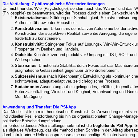
Die Vertiefung: 7 philosophische Werteorientierungen
Um nicht nur das
'
Wie
'
(Psychologie), sondern auch das
'
Warum
' und das 'W
(Philosophie) zu beantworten, wird der Prozess durch sieben Denkschulen fu
Existenzialismus:
Stärkung der Sinnhaftigkeit, Selbstverantwortung
Authentizität sowie der Robustheit.
Konstruktivismus:
Erkenntnis der relativen Autonomie bei der aktiv
Konstruktion der subjektiven Realität sowie die Anregung, die eigene 
förderlich zu konstruieren.
Konstruktivität:
Stringenter Fokus auf Lösungs-, Win-Win-Entwicklu
Prosperität im Denken und Handeln.
Dialektik:
Konstruktiver und produktiver Umgang mit IST, SOLL und
Widersprüchen.
Stoizismus:
Emotionale Stabilität durch Fokus auf das Machbare u
pragmatische Gelassenheit gegenüber Unkontrollierbarem.
Sukzessivismus
(nach Kriechbaum): Entwicklung als kontinuierliche
schrittweiser, adäquat-adaptiver, zeitlich-logischer Prozess.
Eudaimonie:
Ausrichtung auf ein gelingendes, erfülltes, tugendhafte
Potenzialentfaltung, Weisheit und Klugheit, Verantwortung und Gerech
Mut, Mäßigung.
Anwendung und Transfer: Die PSI-App
Das Modell ist kein rein theoretisches Konstrukt. Die Anwendung reicht von
individueller Resilienzförderung bis hin zu organisationalem Change-Manag
politischer Entscheidungsfindung.
Ein entscheidendes Alleinstellungsmerkmal ist die
begleitende PSI-App
. S
als digitales Werkzeug, das die methodischen Schritte in den Alltag überset
durch strukturierte Reflexionsprozesse eine nachhaltige Selbstentwicklung