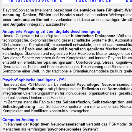
I n h a l t s v e r z e i c h n i s
T a s c h e n b u c h
E B
PsychoSophische Intelligenz
bezeichnet die
entwickelbare Fähigkeit, Wah
nehmung, Denken, Fühlen
und
Handeln
auch bei situativen Widersprüch
einer
funktionalen Einheit
zu verbinden und diese an den jeweiligen
Umst
und
Aufgaben
integrativ auszurichten.
Antiquierte Prägung trifft auf digitale Beschleunigung
Unsere Gegenwart ist geprägt von einer
historischen Diskrepanz
: Während
technologische, ökonomische und gesellschaftliche Systeme (KI, Automatis
Globalisierung, Komplexität) exponentiell entwickeln, operiert das menschli
weiterhin auf Basis
evolutionär
und
biografisch geprägter Mechanismen
kurzfristiges Überleben und regressive Reiz-Reaktions-Muster ausgerichtet 
Aus dieser Schere zwischen äußerer Komplexität und innerer Psycho-Neuro
entsteht ein erheblicher
Spannungsraum
: Überforderung, Stress, kognitiv-
Dysregulation, Fehler und Fehlentwicklungen, Polarisierung und Sinnverlust 
Symptome einer Welt, in der traditionelle Orientierungsmodelle zu kurz greif
PsychoSophische Intelligenz - PSI
Hier setzt das PSI-Modell an. Es verbindet
Psychologie
,
Neurowissensch
moderne
Psychotherapie
mit philosophischer
Reflexion
und
Normativität
z
int
e
grativen
Orientierungsrahmen für individuelles, organisationales, gesells
und politisches Denken und Handeln.
Im Zentrum steht die Fähigkeit zur
Selbstreflexion
,
Selbstrekognition
und
Selbstregulierung
– als Schlüsselkompetenz, um mit Unsicherheit, Risiko,
Komplexität und Konflikten konstruktiv umzugehen.
Computer-Analogie
Im Rahmen der
Kognitiven Neurowissenschaft
versteht das PSI-Modell d
:
Menschen als lernfähiges
'
psychoneuronales System
'