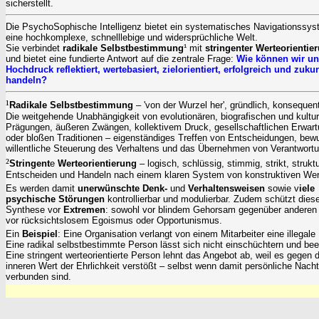
sicherstellt.
Die PsychoSophische Intelligenz bietet ein systematisches Navigationssys
eine hochkomplexe, schnelllebige und widersprüchliche Welt.
Sie verbindet
radikale Selbstbestimmung
¹ mit
stringenter Werteorientie
und bietet eine fundierte Antwort auf die zentrale Frage:
Wie können wir un
Hochdruck reflektiert, wertebasiert, zielorientiert, erfolgreich und zuku
handeln?
¹
Radikal
e Selbstbestimmung
– 'von der Wurzel her', gründlich, konsequen
Die weitgehende Unabhängigkeit von evolutionären, biografischen und kultu
Prägungen, äußeren Zwängen, kollektivem Druck, gesellschaftlichen Erwar
oder bloßen Traditionen
– e
igenständiges Treffen von Entscheidungen, bew
willentliche Steuerung des Verhaltens und das Übernehmen von Verantwortu
²
Stringent
e
Werteorientierung
– logisch, schlüssig, stimmig, strikt, strukt
Entscheiden und Handeln nach einem klaren System von konstruktiven Wer
Es werden damit
unerwünschte Denk-
und
Verhaltensweisen
sowie v
iele
psychische Störungen
kontrollierbar und modulierbar. Zudem schützt dies
Synthese vor
Extremen
: sowohl vor blindem Gehorsam gegenüber anderen 
vor rücksichtslosem Egoismus oder Opportunismus.
Ein
Beispiel
: Eine Organisation verlangt von einem Mitarbeiter eine illegale
Eine radikal selbstbestimmte Person lässt sich nicht einschüchtern und bee
Eine stringent werteorientierte Person lehnt das Angebot ab, weil es gegen 
inneren Wert der Ehrlichkeit verstößt – selbst wenn damit persönliche Nacht
verbunden sind.