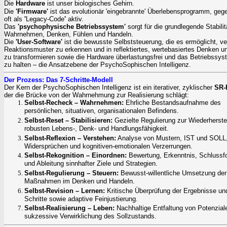
Die
Hardware
ist unser biologisches Gehirn.
Die
'Firmware'
ist das evolutionär 'eingebrannte' Überlebensprogramm, geg
oft als
'
Legacy-Code
'
aktiv.
Das
'
psychophysische Betriebssystem
'
sorgt für die grundlegende Stabilit
Wahrnehmen, Denken, Fühlen und Handeln.
Die
'
User-Software
'
ist die bewusste Selbststeuerung, die es ermöglicht, ve
Reaktionsmuster zu erkennen und in reflektiertes, wertebasiertes Denken u
zu transformieren sowie die Hardware überlastungsfrei und das Betriebssyst
zu halten – die Ansatzebene der PsychoSophischen Intelligenz.
Der Prozess: Das 7-Schritte-Modell
Der Kern der PsychoSophischen Intelligenz ist ein iterativer, zyklischer
SR-
der die Brücke von der Wahrnehmung zur Realisierung schlägt:
Selbst-Recheck – Wahrnehmen:
Ehrliche Bestandsaufnahme des
persönlichen,
situativen, organisationalen
Befindens.
Selbst-Reset – Stabilisieren:
Gezielte Regulierung zur Wiederherstel
robusten Lebens-, Denk- und Handlungsfähigkeit.
Selbst-Reflexion – Verstehen:
Analyse von Mustern, IST und SOLL
Widersprüchen und kognitiven-emotionalen Verzerrungen.
Selbst-Rekognition – Einordnen:
Bewertung, Erkenntnis, Schlussf
und Ableitung sinnhafter Ziele und Strategien.
Selbst-Regulierung – Steuern:
Bewusst-willentliche Umsetzung der
Maßnahmen im Denken und Handeln.
Selbst-Revision – Lernen:
Kritische Überprüfung der Ergebnisse un
Schritte sowie adaptive Feinjustierung.
Selbst-Realisierung – Leben:
Nachhaltige Entfaltung von Potenzial
sukzessive Verwirklichung des Sollzustands.