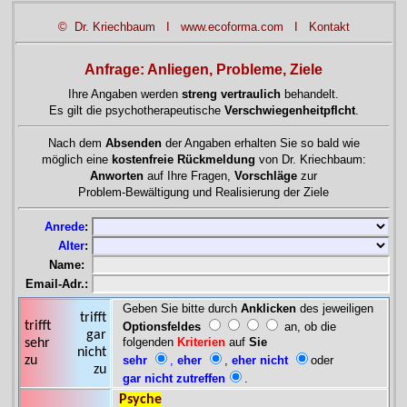
© Dr. Kriechbaum
I
www.ecoforma.com
I
Kontakt
Anfrage: Anliegen, Probleme, Ziele
Ihre Angaben werden
streng vertraulich
behandelt.
Es gilt die psychotherapeutische
Verschwiegenheitpflcht
.
Nach dem
Absenden
der Angaben erhalten Sie so bald wie
möglich eine
kostenfreie Rückmeldung
von Dr. Kriechbaum:
Anworten
auf Ihre Fragen,
Vorschläge
zur
Problem-Bewältigung und Realisierung der Ziele
Anrede
:
Alter
:
Name
:
Email-Adr.:
Geben Sie bitte durch
Anklicken
des jeweiligen
trifft
trifft
Optionsfeldes
an, ob die
gar
folgenden
Kriterien
auf
Sie
sehr
nicht
zu
s
ehr
,
eher
,
eher nicht
oder
zu
gar nicht zutreffen
.
Psyche